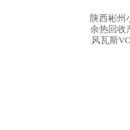
陕西彬州小
余热回收
风瓦斯V