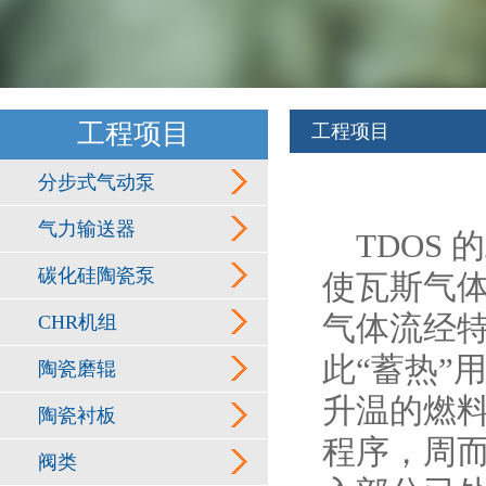
工程项目
工程项目
分步式气动泵
气力输送器
TDOS 
碳化硅陶瓷泵
使瓦斯气
气体流经特
CHR机组
此“蓄热”
陶瓷磨辊
升温的燃料
陶瓷衬板
程序，周而
阀类