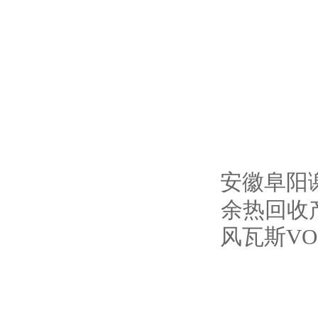
安徽阜阳谢
余热回收
风瓦斯V