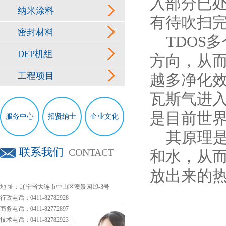
入部分已
纳米涂料
有待吹扫完
密封材料
TDOS
DEP机组
方向，从
工程项目
越多净化
瓦斯气进
是目前世
服务中心
招贤纳士
企业文化
其原理是
联系我们
CONTACT
和水，从
放出来的热
地 址：辽宁省大连市中山区澳景园19-3号
行政电话：0411-82782928
商务电话：0411-82772897
技术电话：0411-82782923