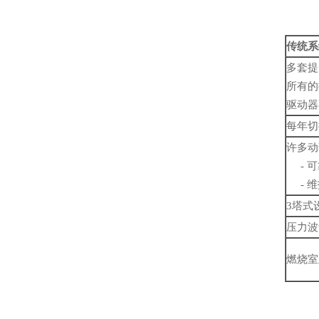
传统系
多套提
所有的
驱动器
每年切
许多动
- 可
- 维
3塔式
压力波动
燃烧室